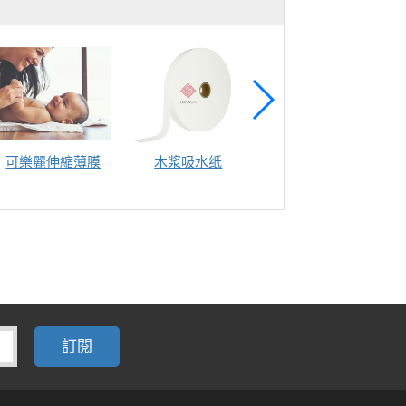
可樂麗伸縮薄膜
木浆吸水纸
湿巾盖