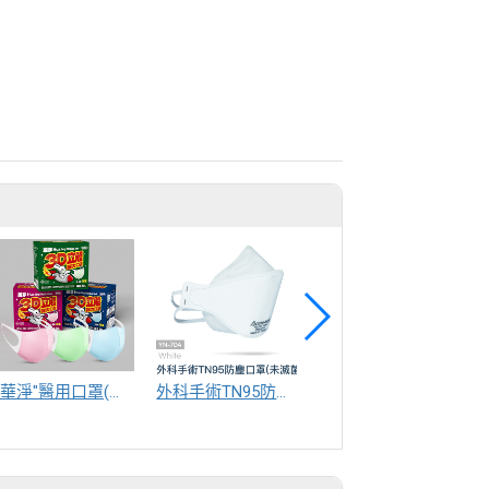
"華淨"醫用口罩(未滅菌) 3D兒童款
外科手術TN95防塵口罩
一次性手術鋪單