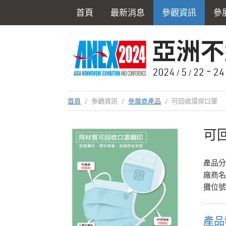
首頁
最新消息
參觀資訊
參
首頁
/
參觀資訊
/
參展商產品
/
可回收環保口罩
可
產品
廠商
攤位號
產品