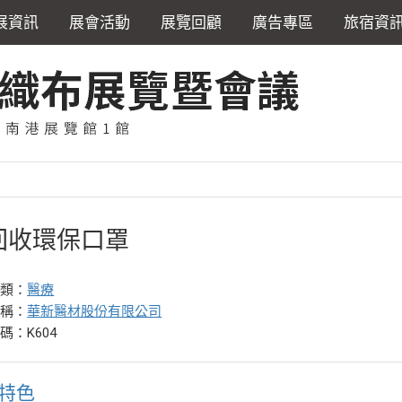
展資訊
展會活動
展覽回顧
廣告專區
旅宿資
回收環保口罩
分類：
醫療
名稱：
華新醫材股份有限公司
碼：K604
特色