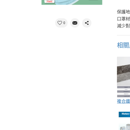
保護地
口罩材
0
減少對
相關