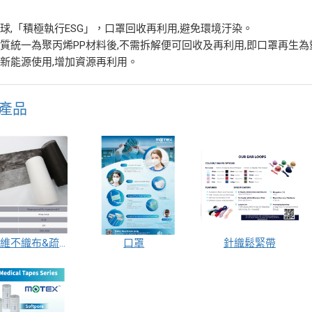
球,「積極執行ESG」，口罩回收再利用,避免環境汙染。
質統一為聚丙烯PP材料後,不需拆解便可回收及再利用,即口罩再生為
新能源使用,增加資源再利用。
產品
複合纖維不織布&疏水不織布（內層用）
口罩
針織鬆緊帶