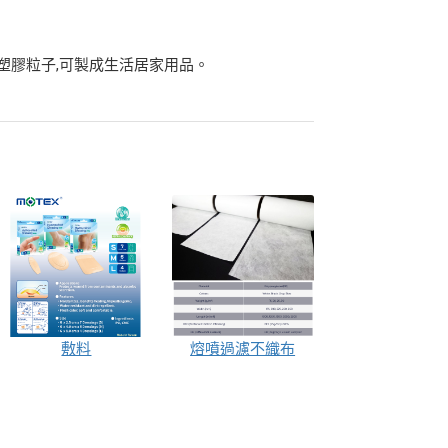
塑膠粒子,可製成生活居家用品。
敷料
熔噴過濾不織布