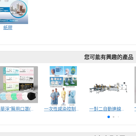
紙膠
您可能有興趣的產品
"華淨"醫用口罩(未滅菌) 平面成人款
一次性感染控制防護系列
一對二自動連線顏色定位裝置