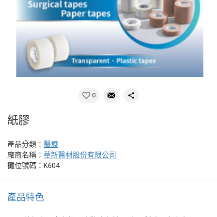
0
紙膠
產品分類：
醫療
廠商名稱：
華新醫材股份有限公司
攤位號碼：K604
產品特色