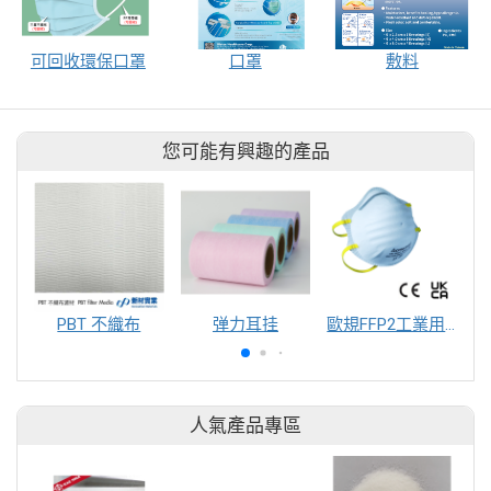
可回收環保口罩
口罩
敷料
您可能有興趣的產品
PBT 不織布
弹力耳挂
歐規FFP2工業用微細粉塵防塵口罩
人氣產品專區