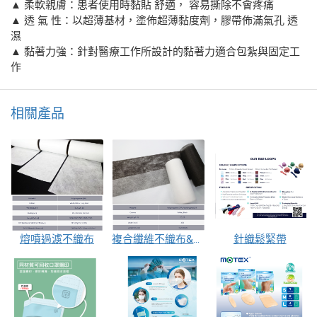
▲ 柔軟親膚：患者使用時黏貼 舒適， 容易撕除不會疼痛
▲ 透 氣 性：以超薄基材，塗佈超薄黏度劑，膠帶佈滿氣孔 透
濕
▲ 黏著力強：針對醫療工作所設計的黏著力適合包紮與固定工
作
相關產品
熔噴過濾不織布
複合纖維不織布&疏水不織布（內層用）
針織鬆緊帶