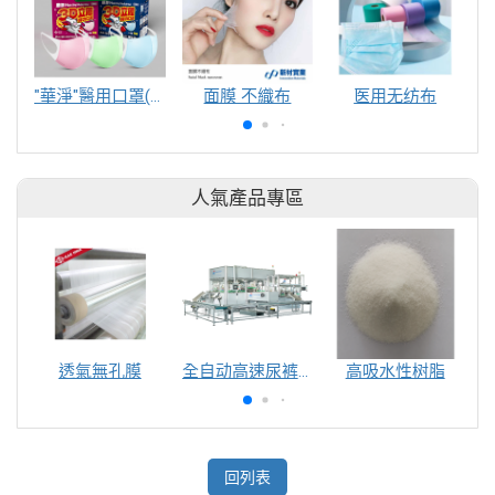
"華淨"醫用口罩(未滅菌) 3D兒童款
面膜 不織布
医用无纺布
人氣產品專區
透氣無孔膜
全自动高速尿裤包装机（自动换号）
高吸水性树脂
回列表