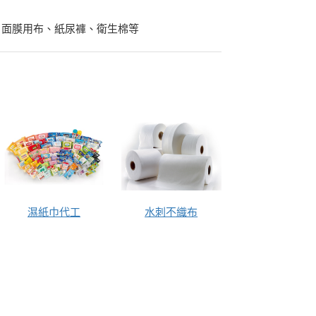
、面膜用布、紙尿褲、衛生棉等
濕紙巾代工
水刺不織布