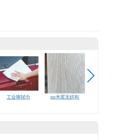
工业擦拭巾
pp木浆无纺布
不織布原料布卷