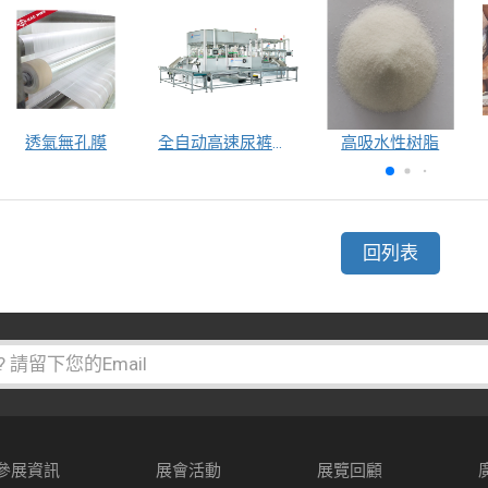
透氣無孔膜
全自动高速尿裤包装机（自动换号）
高吸水性树脂
回列表
參展資訊
展會活動
展覽回顧