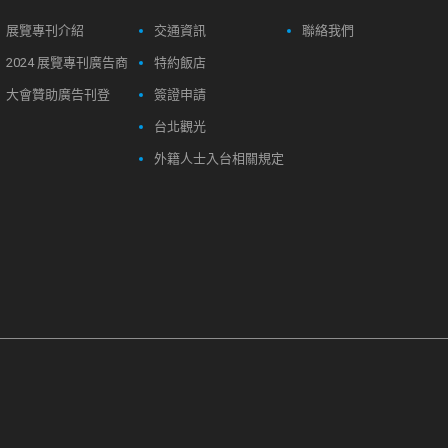
展覽專刊介紹
交通資訊
聯絡我們
2024 展覽專刊廣告商
特約飯店
大會贊助廣告刊登
簽證申請
台北觀光
外籍人士入台相關規定