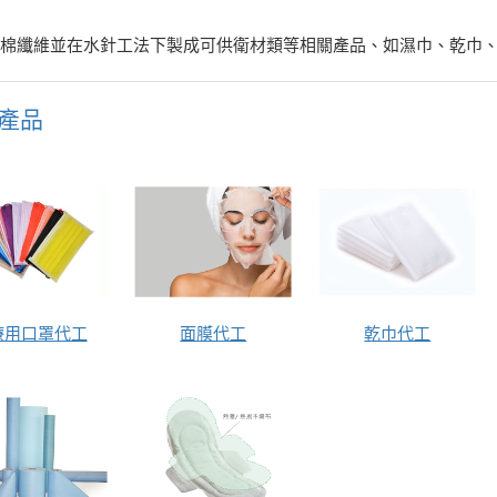
純棉纖維並在水針工法下製成可供衛材類等相關產品、如濕巾、乾巾
產品
療用口罩代工
面膜代工
乾巾代工