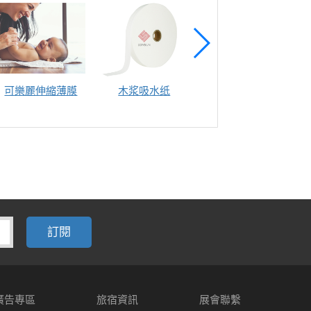
可樂麗伸縮薄膜
木浆吸水纸
湿巾盖
廣告專區
旅宿資訊
展會聯繫