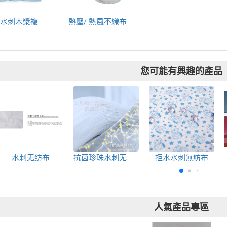
高科技水刺木漿複合布
熱壓/ 熱風不織布
您可能有興趣的產品
水刺无纺布
抗菌珍珠水刺无纺布
拒水水刺無紡布
人氣產品專區