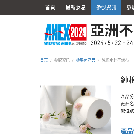
首頁
最新消息
參觀資訊
參
首頁
/
參觀資訊
/
參展商產品
/
純棉水針不織布
純
產品
廠商
攤位號
產品