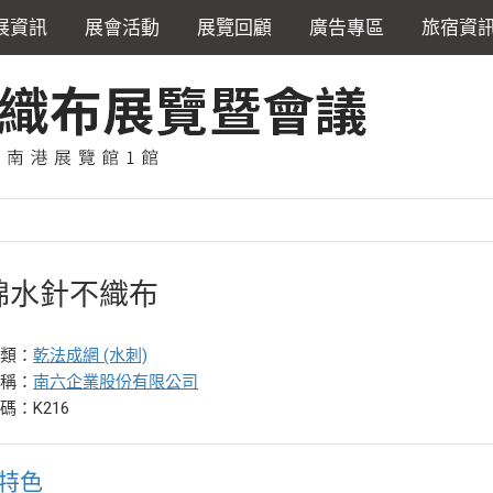
展資訊
展會活動
展覽回顧
廣告專區
旅宿資
棉水針不織布
分類：
乾法成網 (水刺)
名稱：
南六企業股份有限公司
碼：K216
特色