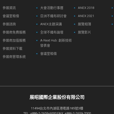
參展資訊
大會活動行事曆
ANEX 2018
會議室租借
亞洲不織布研討會
ANEX 2021
參展諮詢
ANEX主題演講
展覽相簿
參展商免費服務
全球不織布論壇
展覽影片
參展商加值服務
A-Next Hub: 創新技術
發表會
參展資料下載
會議室租借
參展商管理系統
展昭國際企業股份有限公司
11494台北市內湖區港墘路185號3樓
TEL: +886-2-2659-6000 FAX: +886-2-2659-7000