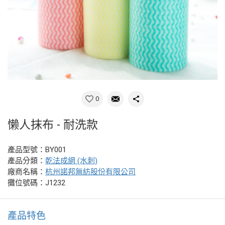
0
懒人抹布 - 耐洗款
產品型號：BY001
產品分類：
乾法成網 (水刺)
廠商名稱：
杭州諾邦無紡股份有限公司
攤位號碼：J1232
產品特色