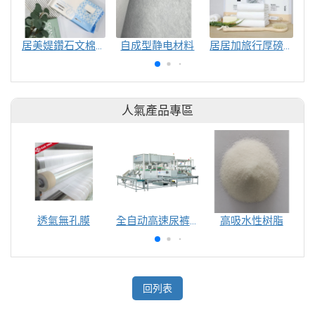
居美媞鑽石文棉柔洗臉巾
自成型静电材料
居居加旅行厚磅浴巾
人氣產品專區
透氣無孔膜
全自动高速尿裤包装机（自动换号）
高吸水性树脂
回列表