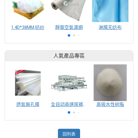
1.4D*38MM,纺纱
靜電空氣濾網
淋膜无纺布
人氣產品專區
透氣無孔膜
全自动高速尿裤包装机（自动换号）
高吸水性树脂
回列表