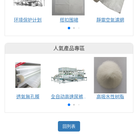
环境保护计划
搭扣围裙
靜電空氣濾網
人氣產品專區
透氣無孔膜
全自动高速尿裤包装机（自动换号）
高吸水性树脂
回列表