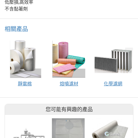
低壓損,高效率
不含黏著劑
相關產品
靜電棉
熔噴濾材
化學濾網
您可能有興趣的產品