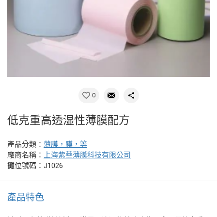
0
低克重高透湿性薄膜配方
產品分類：
薄膜，膜，等
廠商名稱：
上海紫華薄膜科技有限公司
攤位號碼：J1026
產品特色