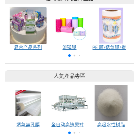
复合产品系列
流延膜
PE 膜/透氣膜/複合膜等
人氣產品專區
透氣無孔膜
全自动高速尿裤包装机（自动换号）
高吸水性树脂