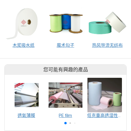
木浆吸水纸
魔术勾子
热风导流无纺布
您可能有興趣的產品
透氣薄膜
PE film
低克重高透湿性薄膜配方