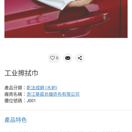
0
工业擦拭巾
產品分類：
乾法成網 (水刺)
廠商名稱：
浙江華晨非織造布有限公司
攤位號碼：J001
產品特色