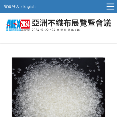
會員登入
English