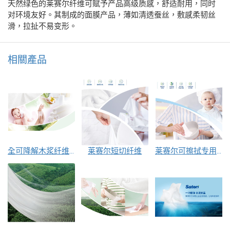
天然绿色的莱赛尔纤维可赋予产品高级质感，舒适耐用，同时
对环境友好。其制成的面膜产品，薄如清透蚕丝，敷感柔韧丝
滑，拉扯不易变形。
相關產品
全可降解木浆纤维干法复合材料
莱赛尔短切纤维
莱赛尔可擦拭专用纤维