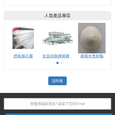
人氣產品專區
透氣無孔膜
全自动高速尿裤包装机（自动换号）
高吸水性树脂
回列表