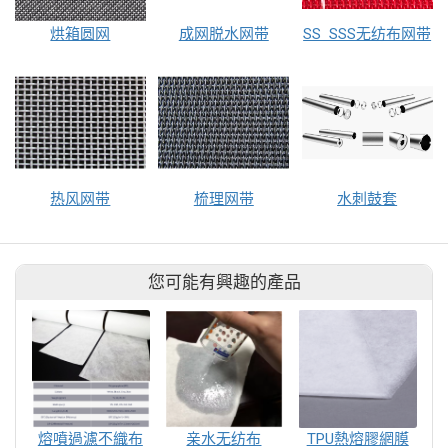
烘箱圆网
成网脱水网带
SS SSS无纺布网带
热风网带
梳理网带
水刺鼓套
您可能有興趣的產品
熔噴過濾不織布
亲水无纺布
TPU熱熔膠網膜