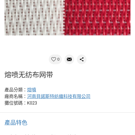
0
熔喷无纺布网带
產品分類：
熔噴
廠商名稱：
河南貝諾斯特紡織科技有限公司
攤位號碼：K023
產品特色