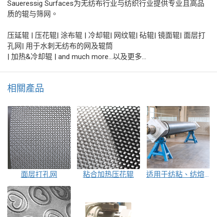
Saueressig Surfaces为无纺布行业与纺织行业提供专业且高品
质的辊与筛网。
压延辊 | 压花辊| 涂布辊 | 冷却辊| 网纹辊| 砧辊| 镜面辊| 面层打
孔网| 用于水刺无纺布的网及辊筒
| 加热&冷却辊 | and much more...以及更多…
相關產品
面层打孔网
粘合加热压花辊
适用于纺粘、纺熔和热粘合的压延机辊筒（雕版和平版）