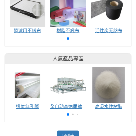
過濾用不織布
樹脂不織布
活性炭无纺布
人氣產品專區
透氣無孔膜
全自动高速尿裤包装机（自动换号）
高吸水性树脂
回列表