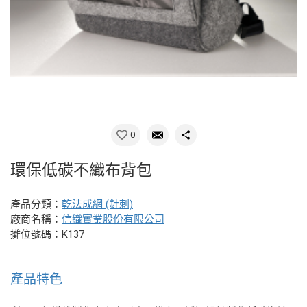
0
環保低碳不織布背包
產品分類：
乾法成網 (針刺)
廠商名稱：
信織實業股份有限公司
攤位號碼：K137
產品特色