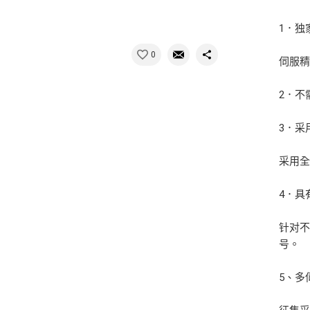
1．独
0
伺服
2．不
3．采
采用
4．具
针对不
号。
5、多