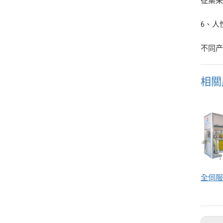
征集采
6、人
不同
相關