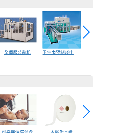
全伺服装箱机
卫生巾预制袋中包机
全伺服纸尿裤卷袋中包机
可樂麗伸縮薄膜
木浆吸水纸
湿巾盖