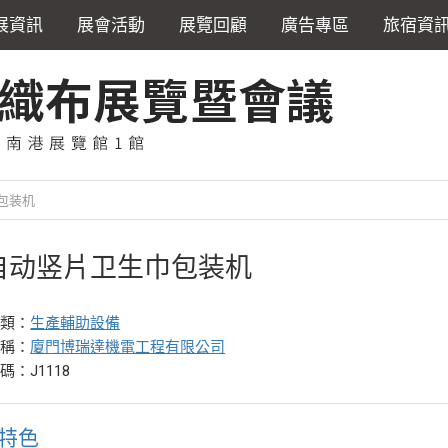
展資訊
展會活動
展覽回顧
廣告專區
旅宿資
包装机
自动竖片卫生巾包装机
分類：
生產輔助設備
名稱：
廈門博瑞達機電工程有限公司
碼：J1118
特色