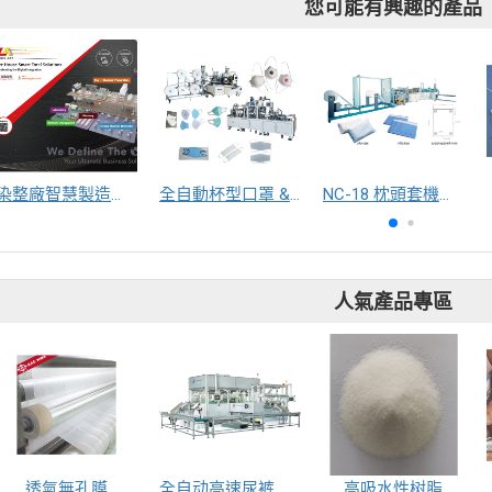
您可能有興趣的產品
染整廠智慧製造總體解決方案
全自動杯型口罩 & N95 口罩杯型口罩生產製造機
NC-18 枕頭套機含對摺機構 / NC-1903A 塑料護套生產製造機 / NC-6500 貼合製造機
人氣產品專區
透氣無孔膜
全自动高速尿裤包装机（自动换号）
高吸水性树脂