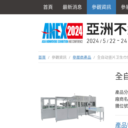
首頁
最新消息
參觀資訊
參
首頁
/
參觀資訊
/
參展商產品
/
全自动竖片卫生巾
全
產品
廠商
攤位號
產品