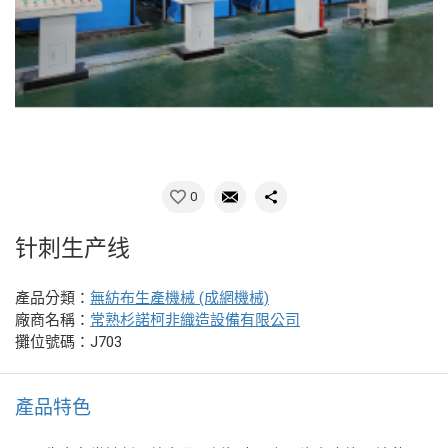
0
针刺生产线
產品分類：
無紡布生產機械 (成網機械)
廠商名稱：
常熟杉諾柯非織造設備有限公司
攤位號碼：J703
產品特色