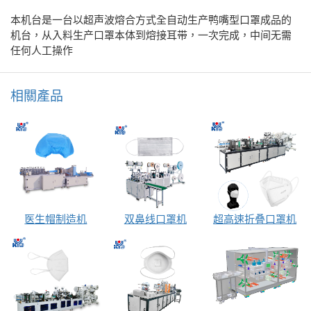
本机台是一台以超声波熔合方式全自动生产鸭嘴型口罩成品的
机台，从入料生产口罩本体到熔接耳带，一次完成，中间无需
任何人工操作
相關產品
医生帽制造机
双鼻线口罩机
超高速折叠口罩机