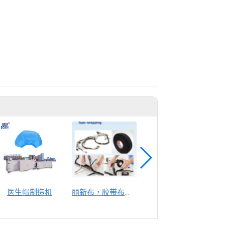
医生帽制造机
丽新布，胶带布，聚酯布
高速复卷机