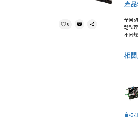
產品
全自动
0
动整
不同
相關