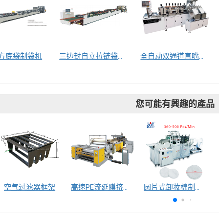
方底袋制袋机
三边封自立拉链袋， 连底自立袋制袋机
全自动双通道直嘴焊嘴机
您可能有興趣的產品
空气过滤器框架
高速PE流延膜挤出生产线
圆片式卸妆棉制造机