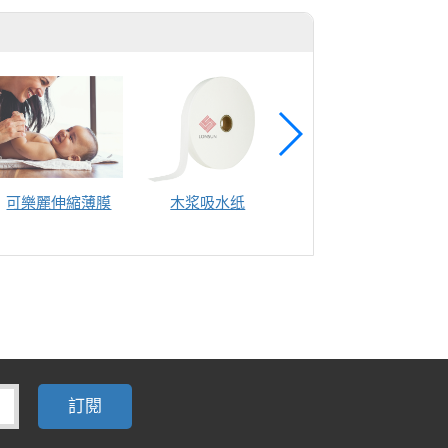
可樂麗伸縮薄膜
木浆吸水纸
湿巾盖