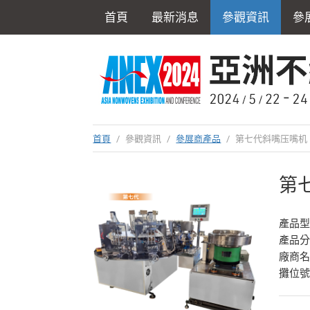
首頁
最新消息
參觀資訊
參
首頁
/
參觀資訊
/
參展商產品
/
第七代斜嘴压嘴机
第
產品型號
產品
廠商
攤位號