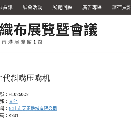
展資訊
展會活動
展覽回顧
廣告專區
旅宿資
七代斜嘴压嘴机
：HL0250C8
分類：
其他
名稱：
佛山市天正機械有限公司
碼：K831