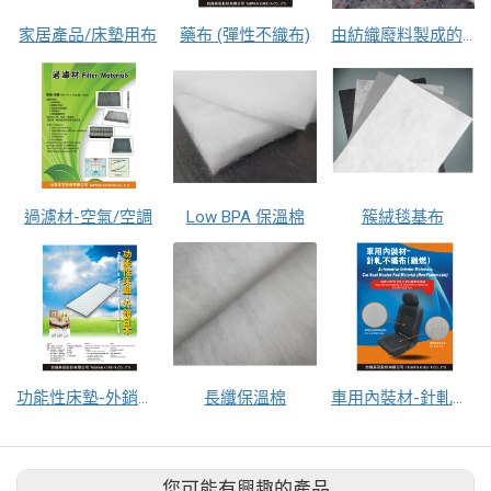
家居產品/床墊用布
藥布 (彈性不織布)
由紡織廢料製成的保溫棉
過濾材-空氣/空調
Low BPA 保溫棉
簇絨毯基布
功能性床墊-外銷日本 1.HCVT床墊 2.SVT床墊
長纖保溫棉
車用內裝材-針軋不織布(難燃)
您可能有興趣的產品