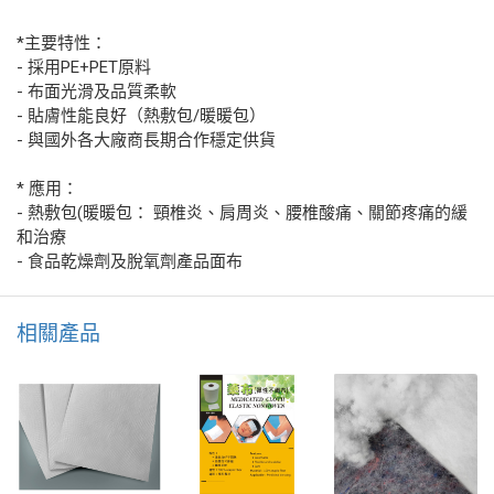
*主要特性：
- 採用PE+PET原料
- 布面光滑及品質柔軟
- 貼膚性能良好（熱敷包/暖暖包）
- 與國外各大廠商長期合作穩定供貨
* 應用：
- 熱敷包(暖暖包： 頸椎炎、肩周炎、腰椎酸痛、關節疼痛的緩
和治療
- 食品乾燥劑及脫氧劑產品面布
相關產品