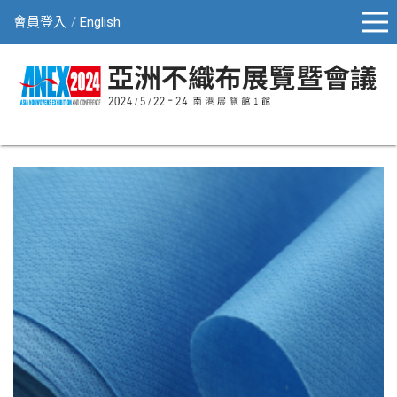
會員登入
English