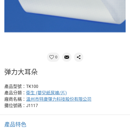
0
弹力大耳朵
產品型號：TK100
產品分類：
衛生 (嬰兒紙尿褲/片)
廠商名稱：
溫州市特康彈力科技股份有限公司
攤位號碼：J1117
產品特色