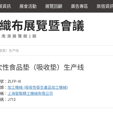
展資訊
展會活動
展覽回顧
廣告專區
旅宿資
收垫）生产线
次性食品垫（吸收垫）生产线
：ZLFP-III
分類：
加工機械 (吸收性衛生產品加工機械)
名稱：
上海智聯精工機械有限公司
碼：J712