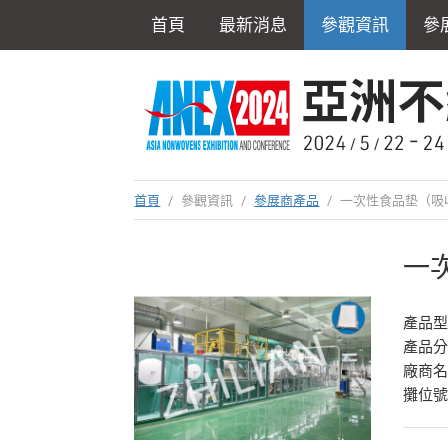
首頁
最新消息
參觀資訊
參
首頁
/
參觀資訊
/
參展商產品
/
一次性食品垫（吸
一
產品型號
產品
廠商
攤位號