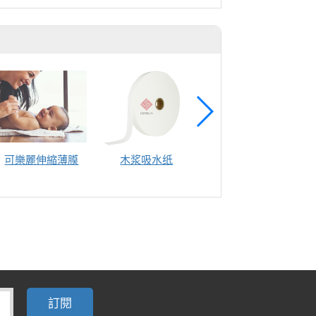
可樂麗伸縮薄膜
木浆吸水纸
湿巾盖