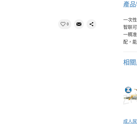
產品
一次
0
智联
一精
配，
相關