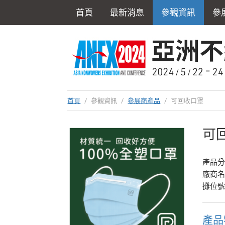
首頁
最新消息
參觀資訊
參
首頁
/
參觀資訊
/
參展商產品
/
可回收口罩
可
產品
廠商
攤位號
產品