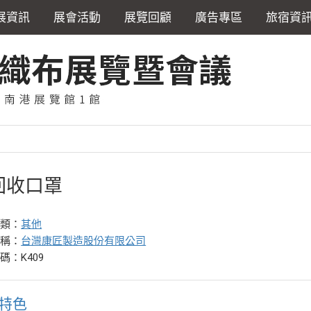
展資訊
展會活動
展覽回顧
廣告專區
旅宿資
回收口罩
分類：
其他
名稱：
台灣康匠製造股份有限公司
碼：K409
特色