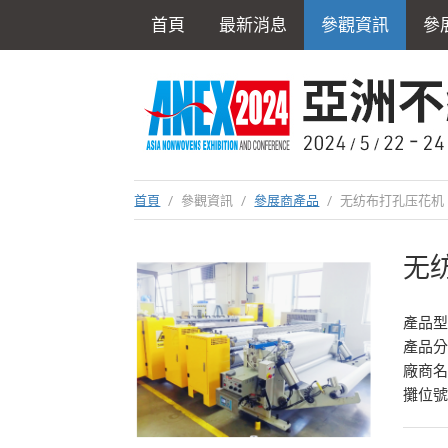
首頁
最新消息
參觀資訊
參
首頁
/
參觀資訊
/
參展商產品
/
无纺布打孔压花机
无
產品型
產品
廠商
攤位號