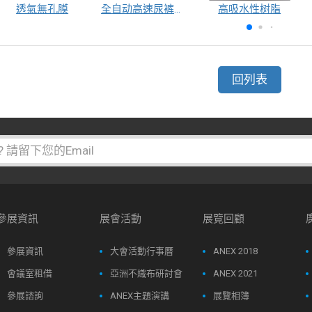
透氣無孔膜
全自动高速尿裤包装机（自动换号）
高吸水性树脂
回列表
參展資訊
展會活動
展覽回顧
參展資訊
大會活動行事曆
ANEX 2018
會議室租借
亞洲不織布研討會
ANEX 2021
參展諮詢
ANEX主題演講
展覽相簿