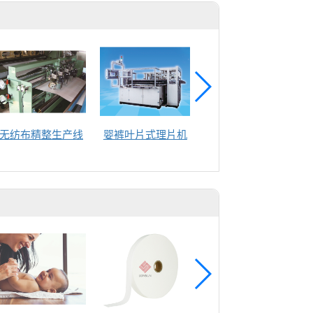
无纺布精整生产线
婴裤叶片式理片机
复合机