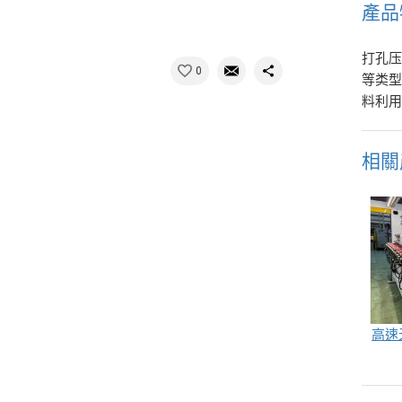
產品
打孔压
0
等类型
料利
相關
高速