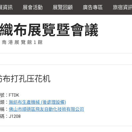
展資訊
展會活動
展覽回顧
廣告專區
旅宿資
纺布打孔压花机
號：FTDK
分類：
無紡布生產機械 (後處理設備)
名稱：
佛山市順德區飛友自動化技術有限公司
碼：J1208