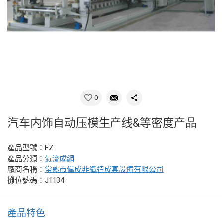
0
汽车内饰自动压模生产线&等密度产品
產品型號：FZ
產品分類：
氣流成網
廠商名稱：
常熟市偉成非織造成套設備有限公司
攤位號碼：J1134
產品特色