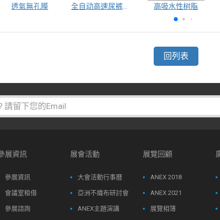
透氣無孔膜
全自动高速尿裤包装机（自动换号）
高吸水性树脂
回列表
參展資訊
展會活動
展覽回顧
參展資訊
大會活動行事曆
ANEX 2018
會議室租借
亞洲不織布研討會
ANEX 2021
參展諮詢
ANEX主題演講
展覽相簿