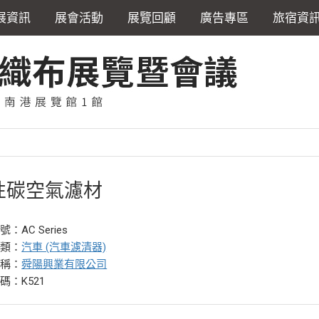
展資訊
展會活動
展覽回顧
廣告專區
旅宿資
性碳空氣濾材
：AC Series
分類：
汽車 (汽車濾清器)
名稱：
舜陽興業有限公司
碼：K521