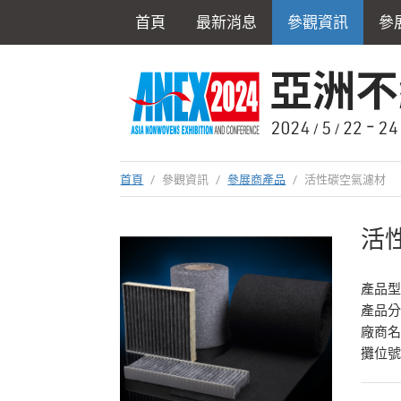
首頁
最新消息
參觀資訊
參
首頁
/
參觀資訊
/
參展商產品
/
活性碳空氣濾材
活
產品型號
產品
廠商
攤位號