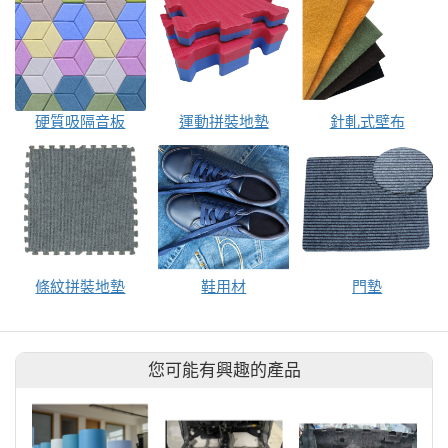
硬質吸隔音板
運動拼裝地墊
針軋式壁布
條紋拼裝地墊
鞋用材
門墊
您可能有興趣的產品