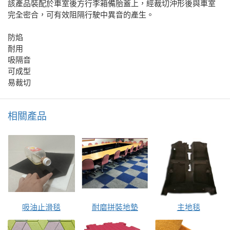
該產品裝配於車室後方行李箱備胎蓋上，經裁切沖形後與車室
完全密合，可有效阻隔行駛中異音的產生。
防焰
耐用
吸隔音
可成型
易裁切
相關產品
吸油止滑毯
耐磨拼裝地墊
主地毯